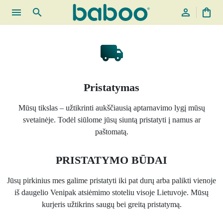
menu
search
person_outline
shopping_bag
Pristatymas
Mūsų tikslas – užtikrinti aukščiausią aptarnavimo lygį mūsų
svetainėje. Todėl siūlome jūsų siuntą pristatyti į namus ar
paštomatą.
PRISTATYMO BŪDAI
Jūsų pirkinius mes galime pristatyti iki pat durų arba palikti vienoje
iš daugelio Venipak atsiėmimo stoteliu visoje Lietuvoje. Mūsų
kurjeris užtikrins saugų bei greitą pristatymą.