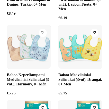
Dugnu, Turkio, 6+ Mėn
vnt.), Lagoon Fiesta, 0+
Mėn
€
8.49
€
6.19
Baboo Neperšlampami
Baboo Medvilniniai
Medvilniniai Seilinukai (3
Seilinukai (3vnt), Draugai,
vnt.), Harmony, 0+ Mėn
0+ Mėn
€
5.75
€
5.75