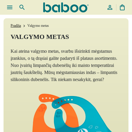
menu
search
person_outline
shopping_bag
Pradžia
Valgymo metas
chevron_right
VALGYMO METAS
Kai ateina valgymo metas, svarbu išsirinkti mėgstamus
įrankius, o tą drąsiai galite padaryti iš plataus asortimento.
Nuo įvairių limpančių dubenėlių iki maisto temperatūrai
jautrių šaukštelių. Mūsų mėgstamiausias indas – limpantis
silikoninis dubenėlis. Tik niekam nesakykit, gerai?