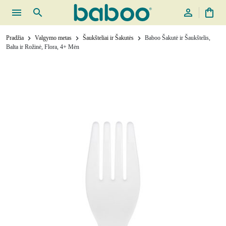
menu
search
person_outline
shopping_bag
Pradžia
Valgymo metas
Šaukšteliai ir Šakutės
Baboo Šakutė ir Šaukštelis,
chevron_right
chevron_right
chevron_right
Balta ir Rožinė, Flora, 4+ Mėn