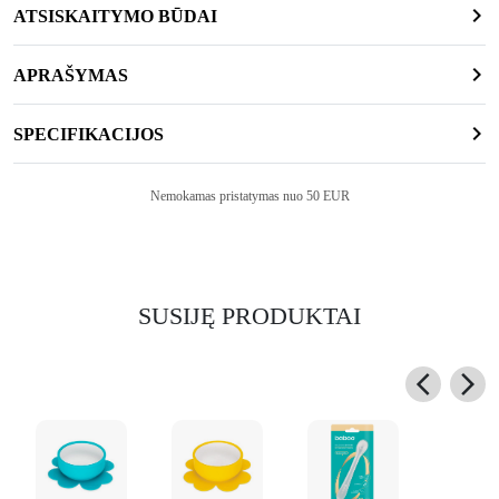
ATSISKAITYMO BŪDAI
APRAŠYMAS
SPECIFIKACIJOS
Nemokamas pristatymas nuo 50 EUR
SUSIJĘ PRODUKTAI
arrow_back_ios
arrow_forward_ios