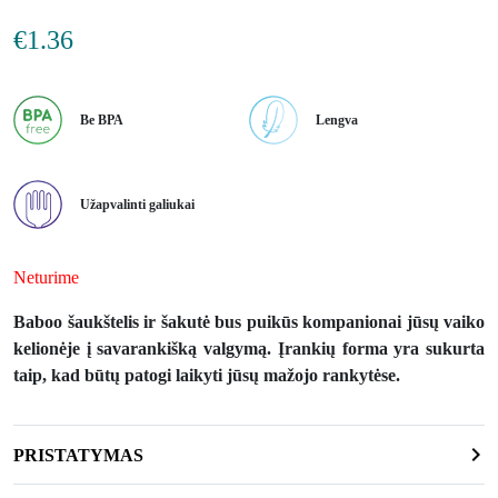
€
1.36
Be BPA
Lengva
Užapvalinti galiukai
Neturime
Baboo šaukštelis ir šakutė bus puikūs kompanionai jūsų vaiko
kelionėje į savarankišką valgymą. Įrankių forma yra sukurta
taip, kad būtų patogi laikyti jūsų mažojo rankytėse.
PRISTATYMAS